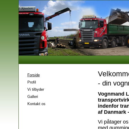
Velkomme
Forside
- din vogn
Profil
Vi tilbyder
Vognmand Le
Galleri
transportvir
Kontakt os
indenfor tra
af Danmark -
Vi påtager os
med gummig